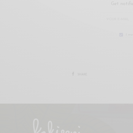
Get notifi
I wo
SHARE