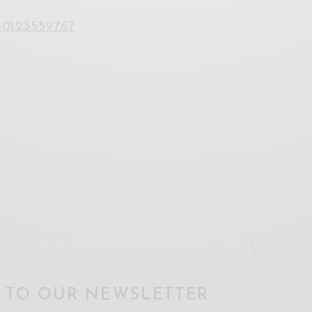
60123559767
P TO OUR NEWSLETTER