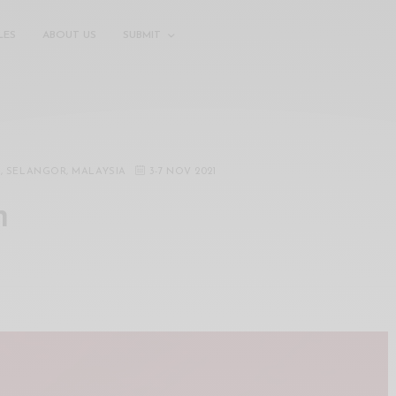
LES
ABOUT US
SUBMIT
A, SELANGOR, MALAYSIA
3
-
7 NOV 2021
n