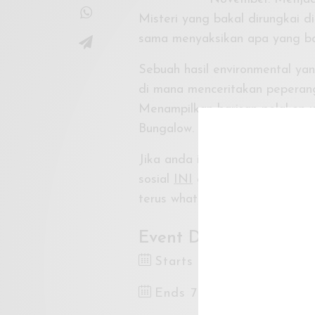
Misteri yang bakal dirungkai 
sama menyaksikan apa yang bak
Sebuah hasil environmental yan
di mana menceritakan peperang
Menampilkan barisan pelakon u
Bungalow.
Jika anda ingin mendapatkan m
sosial
INI
atau jika anda perlu
terus whatsapp ke
Mana Aima
Event Dates
Starts 3 Nov 2021 8:30
Ends 7 Nov 2021 9:30PM