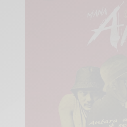
Xnxx
Arab