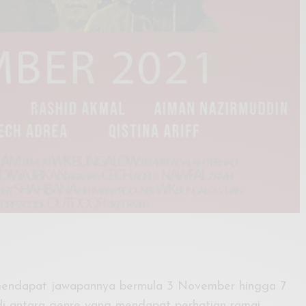
mendapat jawapannya bermula 3 November hingga 7
 antara genre yang mendapat perhatian ramai.