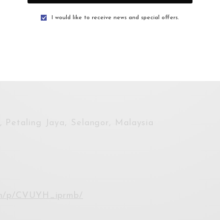
I would like to receive news and special offers.
 Petaling Jaya, Selangor, Malaysia
com/p/CVUYH_iprmb/