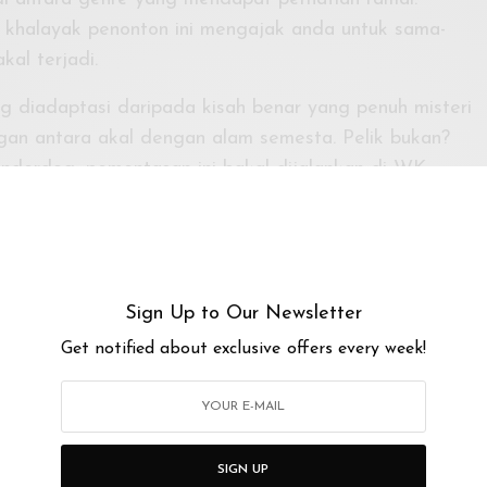
di khalayak penonton ini mengajak anda untuk sama-
al terjadi.
g diadaptasi daripada kisah benar yang penuh misteri
an antara akal dengan alam semesta. Pelik bukan?
nderdog, pementasan ini bakal dijalankan di WK
aklumat lanjut, anda boleh terus ke media
kan respon dengan kadar yang segera, anda boleh
n
untuk sebarang pertanyaan
Sign Up to Our Newsletter
Get notified about exclusive offers every week!
PM
SIGN UP