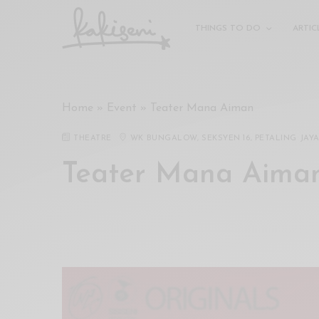
xxx
vdo
THINGS TO DO
ARTIC
com
रांड
को
चोदकर
Home
»
Event
»
Teater Mana Aiman
उसके
ऊपर
THEATRE
WK BUNGALOW, SEKSYEN 16, PETALING JAY
ही
पानी
Teater Mana Aima
गिराया
سكس
-
سكس
مترجم
-
سكس
مصري
-