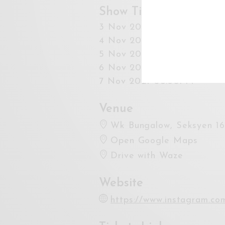
Show Times
3 Nov 2021 08:30PM
4 Nov 2021 08:30PM
5 Nov 2021 08:30PM
6 Nov 2021 08:30PM
7 Nov 2021 08:30PM
Venue
Wk Bungalow, Seksyen 16,
Open Google Maps
Drive with Waze
Website
https://www.instagram.