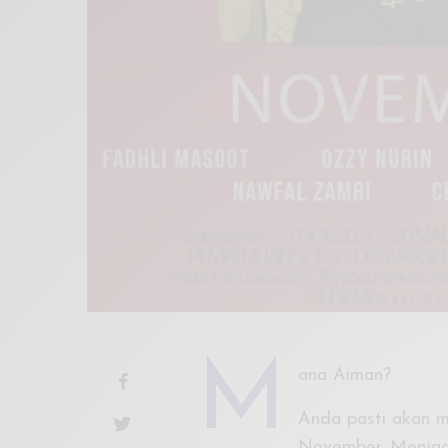
M
ana Aiman?
Anda pasti akan 
November. Menjadi