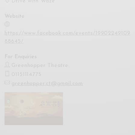
Drive with Waze
Website
https://www.facebook.com/events/19902249109
88645/
For Enquiries
Greenhopper Theatre
01151114775
greenhopper.ct@gmail.com