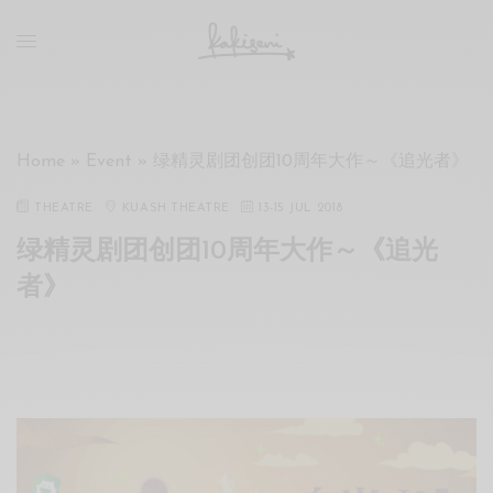
xxx
vdo
com
रांड
को
चोदकर
Home
»
Event
»
绿精灵剧团创团10周年大作～《追光者》
उसके
ऊपर
THEATRE
KUASH THEATRE
13
-
15 JUL 2018
ही
绿精灵剧团创团10周年大作～《追光
पानी
गिराया
者》
سكس
-
سكس
مترجم
-
سكس
مصري
-