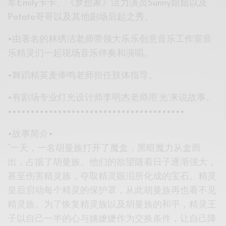
军Emily卡卡、《梦想家》活力演员Sunny姐姐以及
Potato哥哥以及其他剧场后起之秀。
•由著名的林绣洁老师带领大乐乐创意音乐工作室音
乐精灵们一起现场音乐伴奏和演唱。
•舞蹈精英麦俸鸣老师担任肢体指导。
•有剧场专业灯光设计师李明杰老师用’光’来说故事。
•••••••••••••••••••••••••••••••••••••••
•故事简介•
“一天，一名胡曼族打开了魔盒，黑暗魔力从盒而
出，占据了胡曼族。他们的欲望随着日子逐渐强大，
甚至伤害精灵族，夺取精灵眼泪所化成的宝石。精灵
皇后启动每个精灵的保护罩，从此胡曼族再也看不见
精灵族。为了恢复精灵族以及胡曼族的和平，精灵王
子以自己一半的心与姨嬷嬷作为交换条件，让自己降