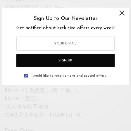
2018年7月13日（五）8pm
2018年7月14日（六）11am 4pm 8pm
Sign Up to Our Newsletter
2018年7月15日（日）11am 4pm 8pm
Get notified about exclusive offers every week!
•演出地点•
KuAsh Theatre
（Pusat Kreatif Kanak-kanak Tuanku Bainun, Jalan
SIGN UP
Tun Mohd Fuad 1, Taman Tun Dr Ismail, 60000
KL.）
I would like to receive news and special offers.
•演出票价•
RM42（早鸟优惠，7月1日前。）
RM50（普通）
*大人小孩相同价钱。
*0至3岁儿童免费，根据年份计算。
Event Dates