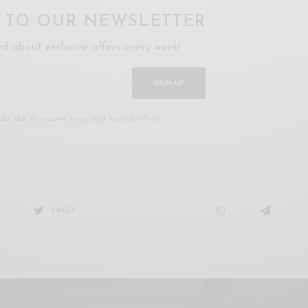
P TO OUR NEWSLETTER
ed about exclusive offers every week!
SIGN UP
uld like to receive news and special offers.
TWEET