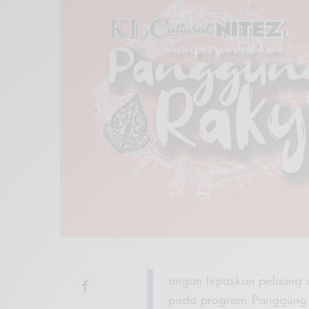
Xnxx
Arab
J
angan lepaskan peluang 
pada program Panggung R