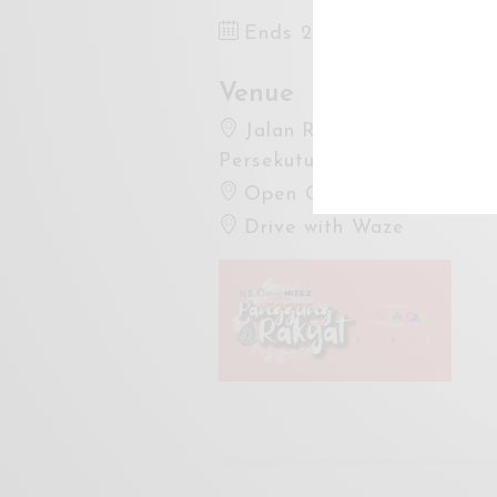
Ends 21 Sep 2019 11:00P
Venue
Jalan Raja, Pusat Banda
Persekutuan, Malaysia
Open Google Maps
Drive with Waze