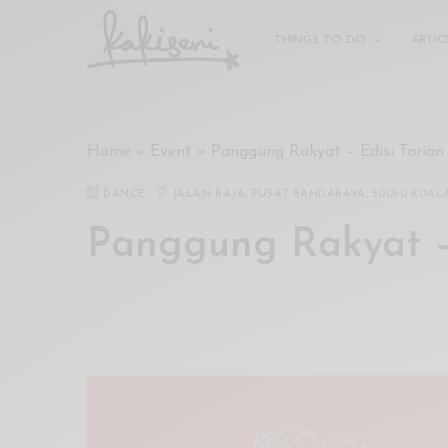
xxx
vdo
THINGS TO DO
ARTIC
com
रांड
को
चोदकर
Home
»
Event
»
Panggung Rakyat – Edisi Tarian
उसके
ऊपर
DANCE
JALAN RAJA, PUSAT BANDARAYA, 50050 KUAL
ही
पानी
Panggung Rakyat – 
गिराया
سكس
-
سكس
مترجم
-
سكس
مصري
-