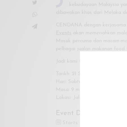
kebudayaan Malaysia yan
dibawakan khas dari Melaka d
CENDANA dengan kerjasam
Events
akan memeriahkan mala
Masuk percuma dan macam-maca
pelbagai jualan makanan food 
Jadi kami tak sabar nak berpe
Tarikh: 21 September 2019
Hari: Sabtu
Masa: 9 malam – 11 malam
Lokasi: Jalan Raja (berhadap
Event Dates
Starts 21 Sep 2019 9:00