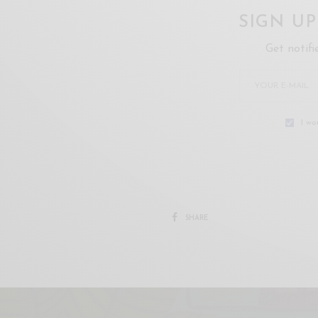
SIGN U
Get notifi
I wo
SHARE