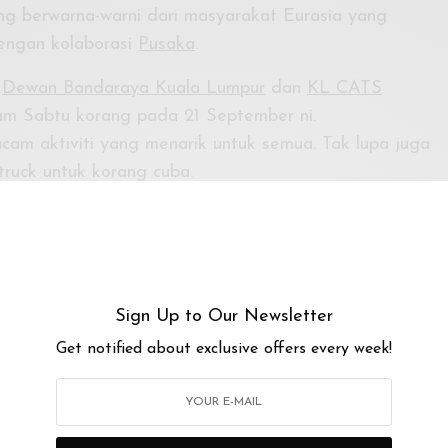
g berwarna-warni dari masyarakat Eurasia yang
engan kolaborasi
Pusaka
.
a
Dewan Bandaraya Kuala Lumpur
dan
KL CATS
m Sabtu korang pada 21 September ni.
m aktiviti yang menarik untuk semua. Tak lupa juga
truck untuk korang cuba.
sta dengan korang semua nanti!
Sign Up to Our Newsletter
an Bangunan Sultan Abdul Samad & Dataran Merdeka)
Get notified about exclusive offers every week!
PM