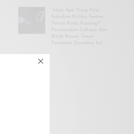
“Alam Apa Yang Kita
Saksikan Ketika Tonton
Tarian Kuda Kepang?” –
Pertunjukan Cahaya 004
Kitab Basah Temui
Penonton Disember Ini!