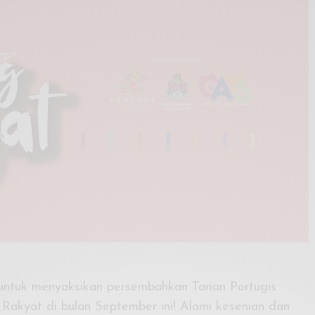
untuk menyaksikan persembahkan Tarian Portugis
akyat di bulan September ini! Alami kesenian dan