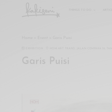
xxx
vdo
THINGS TO DO
ARTIC
com
रांड
को
चोदकर
Home
»
Event
»
Garis Puisi
उसके
ऊपर
EXHIBITION
HOM ART TRANS, JALAN CEMPAKA 16, T
ही
पानी
Garis Puisi
गिराया
سكس
-
سكس
مترجم
-
سكس
مصري
-