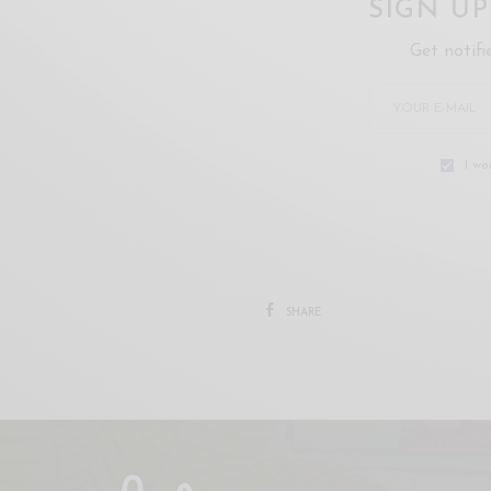
SIGN U
Get notifi
I wo
SHARE