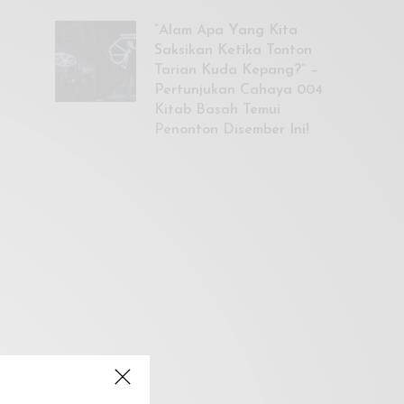
“Alam Apa Yang Kita
Saksikan Ketika Tonton
Tarian Kuda Kepang?” –
Pertunjukan Cahaya 004
Kitab Basah Temui
Penonton Disember Ini!