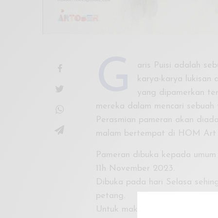
G
aris Puisi adalah s
karya-karya lukisan 
yang dipamerkan ter
mereka dalam mencari sebuah ti
Perasmian pameran akan diada
malam bertempat di HOM Art 
Pameran dibuka kepada umum 
11h November 2023.
Dibuka pada hari Selasa sehin
petang.
Untuk makluman lanjut sila hub