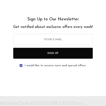
Sign Up to Our Newsletter
Get notified about exclusive offers every week!
00AM
AM
SIGN UP
empaka 16, Taman Cempaka, Ampang Jaya,
I would like to receive news and special offers.
homarttrans?igshid=NzZlODBkYWE4Ng==