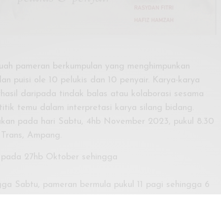
ebuah pameran berkumpulan yang menghimpunkan
dan puisi ole 10 pelukis dan 10 penyair. Karya-karya
hasil daripada tindak balas atau kolaborasi sesama
tik temu dalam interpretasi karya silang bidang.
kan pada hari Sabtu, 4hb November 2023, pukul 8.30
Trans, Ampang.
pada 27hb Oktober sehingga
gga Sabtu, pameran bermula pukul 11 pagi sehingga 6
ungi: