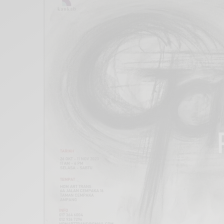
Xnxx
Arab