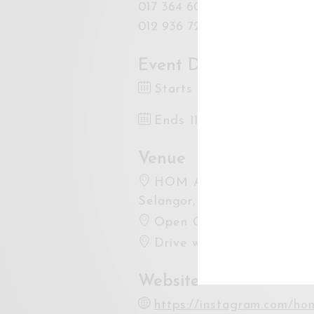
017 364 6004 (Bayu)
012 936 7296 (Farez)
Event Dates
Starts 27 Oct 2023 12:
Ends 11 Nov 2023 12:00
Venue
HOM Art Trans, Jalan C
Selangor, Malaysia
Open Google Maps
Drive with Waze
Website
https://instagram.com/